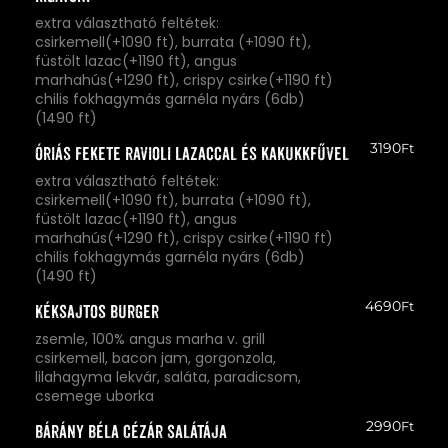
extra választható feltétek:
csirkemell(+1090 ft), burrata (+1090 ft),
füstölt lazac(+1190 ft), angus
marhahús(+1290 ft), crispy csirke(+1190 ft)
chilis fokhagymás garnéla nyárs (6db)
(1490 ft)
3190
Ft
Óriás fekete ravioli lazaccal és kakukkfűvel
extra választható feltétek:
csirkemell(+1090 ft), burrata (+1090 ft),
füstölt lazac(+1190 ft), angus
marhahús(+1290 ft), crispy csirke(+1190 ft)
chilis fokhagymás garnéla nyárs (6db)
(1490 ft)
4690
Ft
Kéksajtos Burger
zsemle, 100% angus marha v. grill
csirkemell, bacon jam, gorgonzola,
lilahagyma lekvár, saláta, paradicsom,
csemege uborka
2990
Ft
Bárány Béla Cézár Salátája