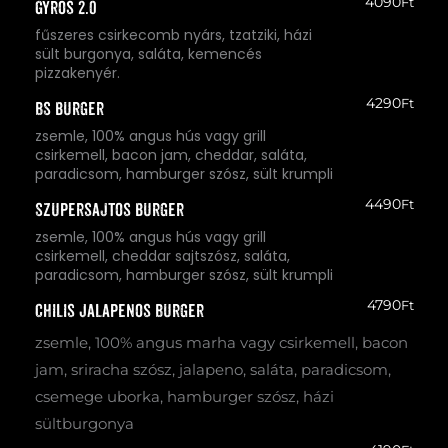
4090
Ft
Gyros 2.0
fűszeres csirkecomb nyárs, tzatziki, házi
sült burgonya, saláta, kemencés
pizzakenyér.
4290
Ft
BS burger
zsemle, 100% angus hús vagy grill
csirkemell, bacon jam, cheddar, saláta,
paradicsom, hamburger szósz, sült krumpli
4490
Ft
Szupersajtos burger
zsemle, 100% angus hús vagy grill
csirkemell, cheddar sajtszósz, saláta,
paradicsom, hamburger szósz, sült krumpli
4790
Ft
Chilis Jalapenos Burger
zsemle, 100% angus marha vagy csirkemell, bacon
jam, sriracha szósz, jalapeno, saláta, paradicsom,
csemege uborka, hamburger szósz, házi
sültburgonya