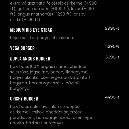
extra választható feltétek: csirkemell(+990
ft), grill camembert(+990 ft), lazac(+1190
ft), angus marhahús(+1290 ft), crispy
csirke(+1190 ft)
9990
Ft
MEDIUM Rib Eye Steak
héjas sült burgonya, chimichurri
4290
Ft
Vega Burger
5690
Ft
Dupla Angus Burger
házi buci, 100% angus marha, cheddar
sajtszósz, jégsaláta, bacon, lilahagyma,
hagymakarika, csemege uborka, pirított
hagyma, hamburger szósz, házi sült
burgonya
4490
Ft
Crispy Burger
házi buci, coleslaw saláta, ropogós
csirkemell csíkok, cheddar sajtszósz,
paradicsom, hamburger szósz, csemege
uborka, házi sült burgonya