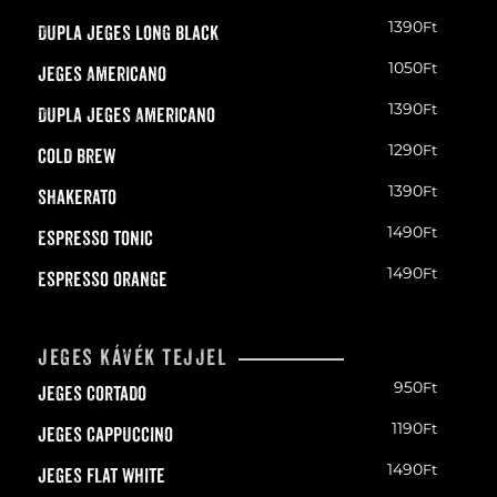
1390
Ft
Dupla Jeges Long black
1050
Ft
Jeges Americano
1390
Ft
Dupla Jeges Americano
1290
Ft
Cold Brew
1390
Ft
Shakerato
1490
Ft
Espresso tonic
1490
Ft
Espresso orange
Jeges kávék tejjel
950
Ft
Jeges Cortado
1190
Ft
Jeges Cappuccino
1490
Ft
Jeges Flat White