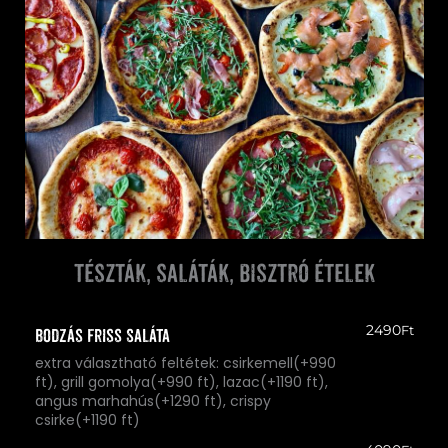
tészták, saláták, bisztró ételek
2490
Ft
Bodzás Friss Saláta
extra választható feltétek: csirkemell(+990
ft), grill gomolya(+990 ft), lazac(+1190 ft),
angus marhahús(+1290 ft), crispy
csirke(+1190 ft)