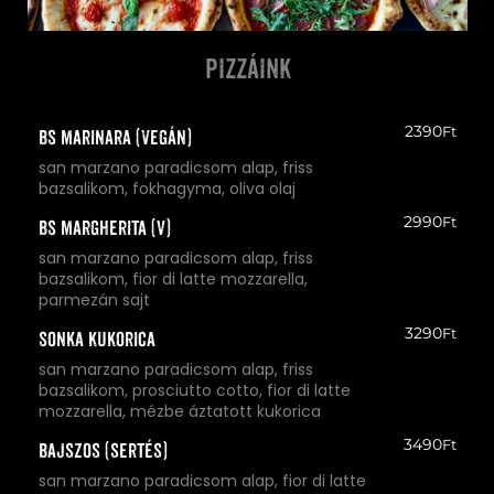
pizzáink
2390
Ft
BS Marinara (vegán)
san marzano paradicsom alap, friss
bazsalikom, fokhagyma, oliva olaj
2990
Ft
BS Margherita (V)
san marzano paradicsom alap, friss
bazsalikom, fior di latte mozzarella,
parmezán sajt
3290
Ft
Sonka kukorica
san marzano paradicsom alap, friss
bazsalikom, prosciutto cotto, fior di latte
mozzarella, mézbe áztatott kukorica
3490
Ft
Bajszos (sertés)
san marzano paradicsom alap, fior di latte