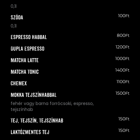
0,1l
100
Ft
Szóda
0,1l
800
Ft
Espresso habbal
1200
Ft
Dupla Espresso
1000
Ft
Matcha Latte
1400
Ft
Matcha Tonic
1100
Ft
Chemex
1500
Ft
Mokka tejszínhabbal
fehér vagy barna forrócsoki, espresso,
tejszínhab
150
Ft
Tej, Tejszín, Tejszínhab
150
Ft
Laktózmentes tej