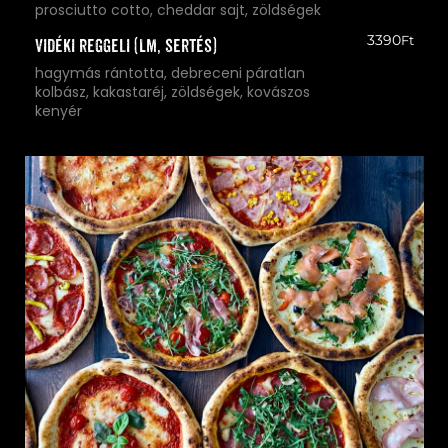
prosciutto cotto, cheddar sajt, zöldségek
3390
Ft
Vidéki reggeli (LM, sertés)
hagymás rántotta, debreceni páratlan
kolbász, kakastaréj, zöldségek, kovászos
kenyér