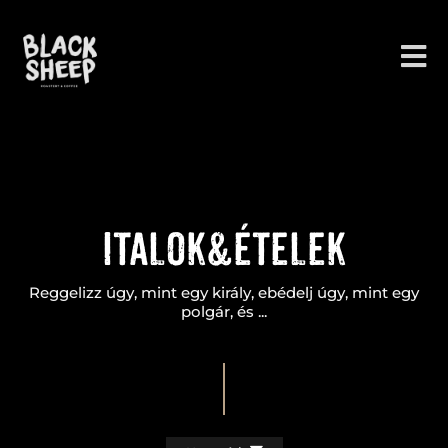
Skip
to
content
Italok&ételek
Reggelizz úgy, mint egy király, ebédelj úgy, mint egy
polgár, és ...