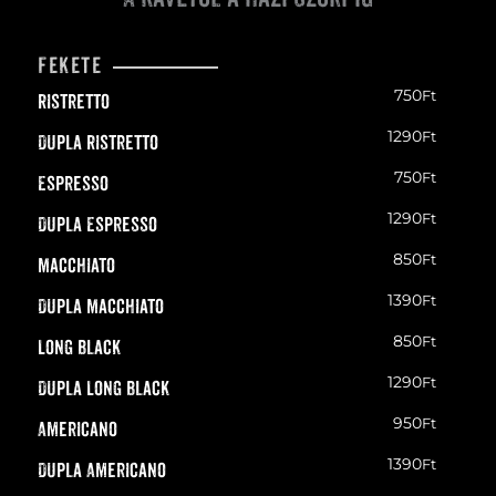
Fekete
750
Ft
Ristretto
1290
Ft
Dupla Ristretto
750
Ft
Espresso
1290
Ft
Dupla Espresso
850
Ft
Macchiato
1390
Ft
Dupla Macchiato
850
Ft
Long Black
1290
Ft
Dupla Long Black
950
Ft
Americano
1390
Ft
Dupla Americano