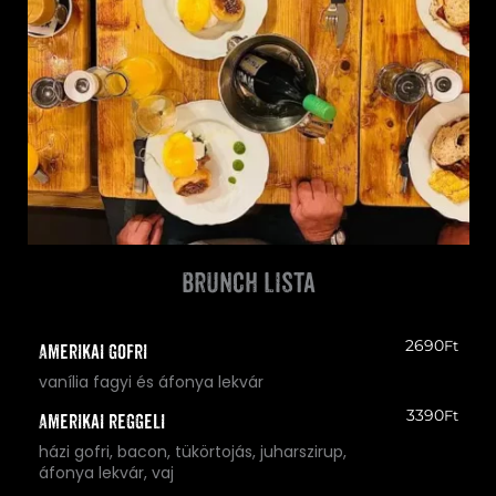
brunch lista
2690
Ft
Amerikai gofri
vanília fagyi és áfonya lekvár
3390
Ft
Amerikai reggeli
házi gofri, bacon, tükörtojás, juharszirup,
áfonya lekvár, vaj