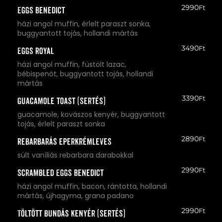
2990
Ft
Eggs Benedict
házi angol muffin, érlelt paraszt sonka,
buggyantott tojás, hollandi mártás
3490
Ft
Eggs Royal
házi angol muffin, füstölt lazac,
bébispenót, buggyantott tojás, hollandi
mártás
3390
Ft
Guacamole toast (sertés)
guacamole, kovászos kenyér, buggyantott
tojás, érlelt paraszt sonka
2890
Ft
Rebarbarás eperkrémleves
sült vaníliás rebarbara darabokkal
2990
Ft
Scrambled Eggs Benedict
házi angol muffin, bacon, rántotta, hollandi
mártás, újhagyma, grana padano
2990
Ft
Töltött bundás kenyér (sertés)