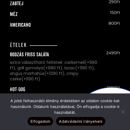
290
Ft
Zabtej
150
Ft
Méz
800
Ft
Americano
Ételek
2490
Ft
Bodzás Friss Saláta
extra választható feltétek: csirkemell(+990
ft), grill gomolya(+990 ft), lazac(+1190 ft),
angus marhahús(+1290 ft), crispy
csirke(+1190 ft)
1090
Ft
Hot-Dog
kifúrt kifli, virsli, választható szósz
A jobb felhasználói élmény érdekében az oldalon cookie-kat
2790
Ft
használunk. Oldalunk használatával, Ön elfogadja a cookie-k
Retró Burger
használatát.
marhahús(angus marhahússal +500 ft),
füstölt sajt, jégsaláta, csalamádé, hambi
Elfogadom
Adatvédelmi irányelvek
szósz)