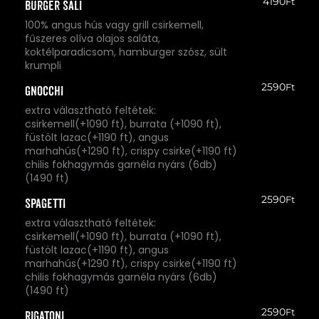
4190
Ft
Burger Sali
100% angus hús vagy grill csirkemell,
fűszeres olíva olajos saláta,
koktélparadicsom, hamburger szósz, sült
krumpli
2590
Ft
Gnocchi
extra választható feltétek:
csirkemell(+1090 ft), burrata (+1090 ft),
füstölt lazac(+1190 ft), angus
marhahús(+1290 ft), crispy csirke(+1190 ft)
chilis fokhagymás garnéla nyárs (6db)
(1490 ft)
2590
Ft
Spagetti
extra választható feltétek:
csirkemell(+1090 ft), burrata (+1090 ft),
füstölt lazac(+1190 ft), angus
marhahús(+1290 ft), crispy csirke(+1190 ft)
chilis fokhagymás garnéla nyárs (6db)
(1490 ft)
2590
Ft
Rigatoni