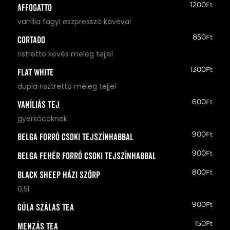
1200
Ft
Affogatto
vanília fagyi eszpresszó kávéval
850
Ft
Cortado
ristretto kevés meleg tejjel
1300
Ft
Flat White
dupla risztrettó meleg tejjel
600
Ft
Vaníliás tej
gyerkőcöknek
900
Ft
Belga forró csoki tejszínhabbal
900
Ft
Belga Fehér forró csoki tejszínhabbal
800
Ft
Black Sheep házi szörp
0,5l
900
Ft
Gúla szálas tea
150
Ft
Menzás tea