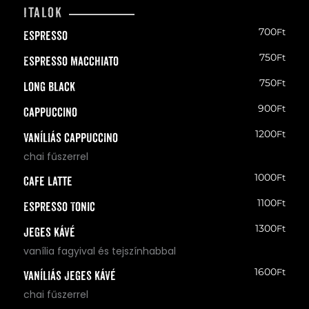
Italok
700
Ft
Espresso
750
Ft
Espresso macchiato
750
Ft
Long Black
900
Ft
Cappuccino
1200
Ft
Vaníliás cappuccino
chai fűszerrel
1000
Ft
Cafe Latte
1100
Ft
Espresso Tonic
1300
Ft
Jeges kávé
vanília fagyival és tejszínhabbal
1600
Ft
Vaníliás jeges kávé
chai fűszerrel