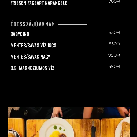
700
Ft
Frissen facsart narancslé
édesszájúaknak
650
Ft
Babycino
650
Ft
Mentes/Savas víz kicsi
990
Ft
Mentes/Savas nagy
590
Ft
B.S. magnéziumos víz