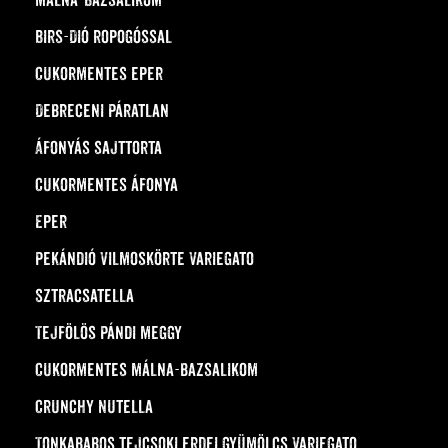
Málna-Bazsalikom
Birs-Dió ropogóssal
Cukormentes eper
Debreceni Páratlan
Áfonyás sajttorta
Cukormentes áfonya
Eper
Pekándió vilmoskörte variegato
Sztracsatella
Tejfölös Pándi meggy
Cukormentes málna-bazsalikom
Crunchy Nutella
Tonkababos tejcsoki erdei gyümölcs variegato