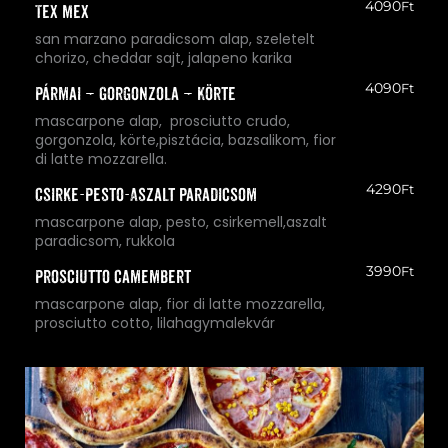
4090
Ft
Tex Mex
san marzano paradicsom alap, szeletelt
chorizo, cheddar sajt, jalapeno karika
4090
Ft
Pármai – Gorgonzola – Körte
mascarpone alap, prosciutto crudo,
gorgonzola, körte,pisztácia, bazsalikom, fior
di latte mozzarella.
4290
Ft
Csirke-Pesto-Aszalt paradicsom
mascarpone alap, pesto, csirkemell,aszalt
paradicsom, rukkola
3990
Ft
Prosciutto camembert
mascarpone alap, fior di latte mozzarella,
prosciutto cotto, lilahagymalekvár