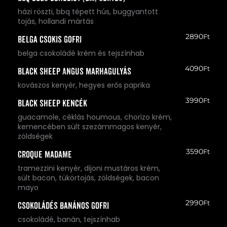
házi röszti, bbq tépett hús, buggyantott
tojás, hollandi mártás
2890
Ft
Belga csokis gofri
belga csokoládé krém és tejszínhab
4090
Ft
Black Sheep Angus Marhagulyás
kovászos kenyér, hegyes erős paprika
3990
Ft
Black Sheep Kencék
guacamole, céklás houmous, chorizo krém,
kemencében sült szezámmagos kenyér,
zöldségek
3590
Ft
Croque Madame
tramezzini kenyér, dijoni mustáros krém,
sült bacon, tükörtojás, zöldségek, bacon
mayo
2990
Ft
Csokoládés banános gofri
csokoládé, banán, tejszínhab