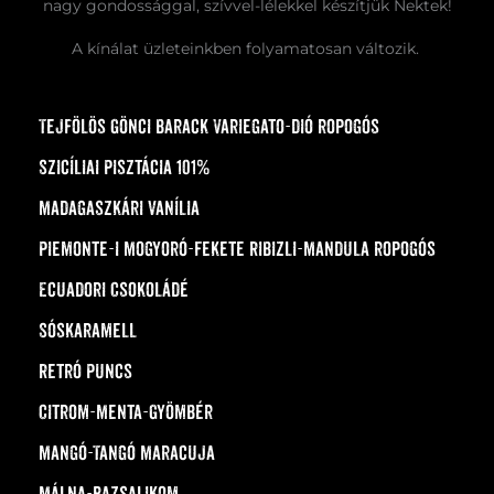
nagy gondossággal, szívvel-lélekkel készítjük Nektek!
A kínálat üzleteinkben folyamatosan változik.
Tejfölös Gönci barack variegato-dió ropogós
Szicíliai Pisztácia 101%
Madagaszkári Vanília
Piemonte-i Mogyoró-Fekete Ribizli-Mandula ropogós
Ecuadori Csokoládé
Sóskaramell
Retró Puncs
Citrom-Menta-Gyömbér
Mangó-Tangó Maracuja