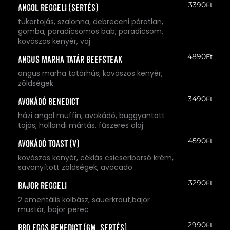
3390
Ft
Angol reggeli (sertés)
tükörtojás, szalonna, debreceni páratlan,
gomba, paradicsomos bab, paradicsom,
kovászos kenyér, vaj
4890
Ft
Angus marha tatár beefsteak
angus marha tatárhús, kovászos kenyér,
zöldségek
3490
Ft
Avokádó Benedict
házi angol muffin, avokádó, buggyantott
tojás, hollandi mártás, fűszeres olaj
4590
Ft
Avokádó toast (V)
kovászos kenyér, céklás csicseriborsó krém,
savanyított zöldségek, avocado
3290
Ft
Bajor reggeli
2 ementális kolbász, sauerkraut,bajor
mustár, bajor perec
2990
Ft
BBQ eggs benedict (GM, sertés)