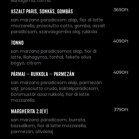
lilahagyma, torma
3690
Ft
Aszalt paris, sonkás, gombás
san marzano paradicsom alap, fior di latte
mozzarella, prosciutto cotto, gomba, aszalt
paradicsom, szarvasgomba olaj, rukkola
4090
Ft
Tonno
san marzano paradicsomos alap, fior di
latte, lilahagyma, tonhal, fekete olíva
bogyó, citrom
4090
Ft
Pármai – Rukkola – Parmezán
san marzano paradicsom alap, parmezán
sajt, prosciutto crudo, koktélparadicsom,
borsmustár azaz rukkola, fior di latte
mozzarella.
3790
Ft
Margherita 2.0(V)
san marzano paradicsom, burrata,
bazsalikom, fior di latte mozzarella,
parmezán, olívaolaj