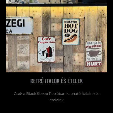
Retró italok és ételek
Csak a Black Sheep Retróban kapható italaink és
ételeink