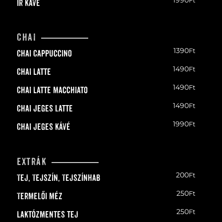
Ír kávé
Chai
1390
Ft
Chai Cappuccino
1490
Ft
Chai Latte
1490
Ft
Chai Latte macchiato
1490
Ft
Chai Jeges latte
1990
Ft
Chai Jeges kávé
extrák
200
Ft
Tej, Tejszín, Tejszínhab
250
Ft
Termelői méz
250
Ft
Laktózmentes tej