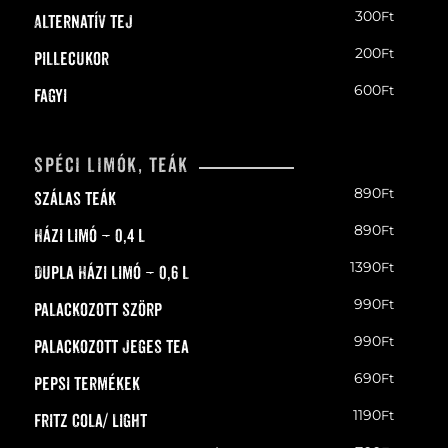
300
Ft
Alternatív tej
200
Ft
Pillecukor
600
Ft
Fagyi
spéci limók, teák
890
Ft
Szálas teák
890
Ft
Házi limó – 0,4 l
1390
Ft
Dupla Házi limó – 0,6 l
990
Ft
Palackozott szörp
990
Ft
Palackozott jeges tea
690
Ft
Pepsi termékek
1190
Ft
Fritz Cola/ Light