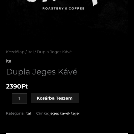
Kezdőlap
/
ital
/ Dupla Jeges Kávé
ital
Dupla Jeges Kávé
2390
Ft
Kosárba Teszem
Kategória:
ital
Címke:
jeges kávék tejjel