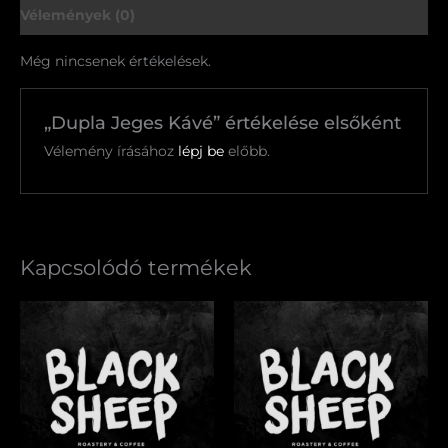
Vélemények (0)
Még nincsenek értékelések.
„Dupla Jeges Kávé” értékelése elsőként
Vélemény írásához
lépj be
előbb.
Kapcsolódó termékek
Dupla
Dupla
Macchiato
Cafe
mennyiség
Latte
mennyiség