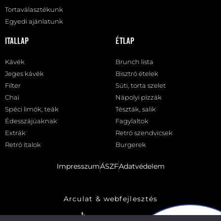
Tortaválasztékunk
Egyedi ajánlatunk
Itallap
Étlap
Kávék
Brunch lista
Jeges kávék
Bisztró ételek
Filter
Süti, torta szelet
Chai
Nápolyi pizzák
Spéci limók, teák
Tészták, salik
Édesszájúaknak
Fagylaltok
Extrák
Retró szendvicsek
Retró italok
Burgerek
Impresszum
ÁSZF
Adatvédelem
Arculat & webfejlesztés