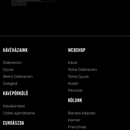
Kávéházaink
Webshop
Debrecen
Kávé
Gyula
Torta Debrecen
Retró Debrecen
Torta Gyula
Szeged
Kosár
Pénztár
Kávépörkölő
Rólunk
Kávékínálat
Üzleti ajánlataink
Barista képzés
Karrier
Cukrászda
Franchise