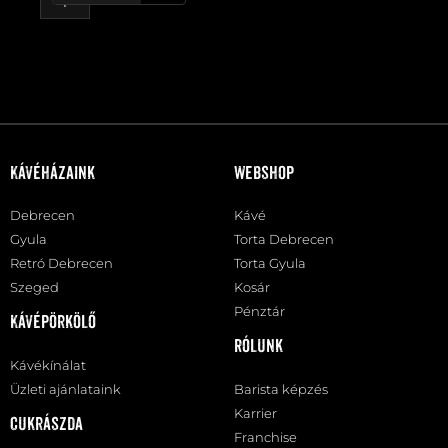
Kávéházaink
Webshop
Debrecen
Kávé
Gyula
Torta Debrecen
Retró Debrecen
Torta Gyula
Szeged
Kosár
Pénztár
Kávépörkölő
Rólunk
Kávékínálat
Üzleti ajánlataink
Barista képzés
Karrier
Cukrászda
Franchise