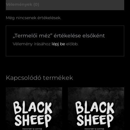
Vélemények (0)
Még nincsenek értékelések.
„Termelői méz” értékelése elsőként
Vélemény írásához
lépj be
előbb.
Kapcsolódó termékek
Americano
Cappuccino
mennyiség
mennyiség