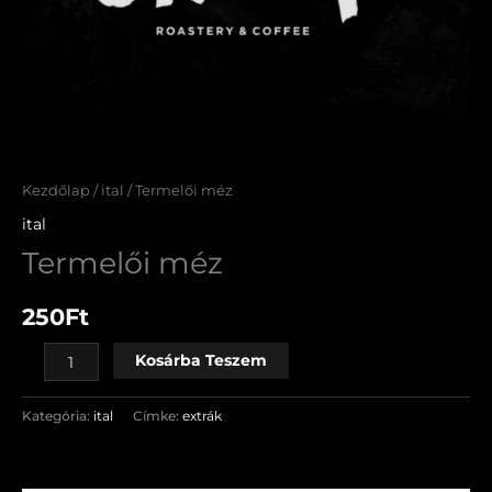
Kezdőlap
/
ital
/ Termelői méz
ital
Termelői méz
250
Ft
Kosárba Teszem
Kategória:
ital
Címke:
extrák