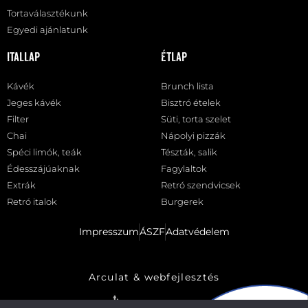
Tortaválasztékunk
Egyedi ajánlatunk
Itallap
Étlap
Kávék
Brunch lista
Jeges kávék
Bisztró ételek
Filter
Süti, torta szelet
Chai
Nápolyi pizzák
Spéci limók, teák
Tészták, salik
Édesszájúaknak
Fagylaltok
Extrák
Retró szendvicsek
Retró italok
Burgerek
Impresszum
ÁSZF
Adatvédelem
Arculat & webfejlesztés