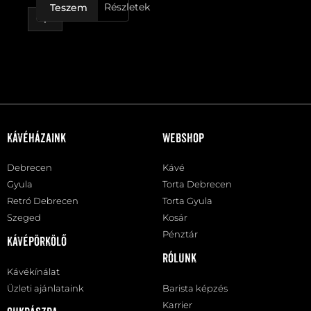
Részletek
Teszem
Kávéházaink
Webshop
Debrecen
Kávé
Gyula
Torta Debrecen
Retró Debrecen
Torta Gyula
Szeged
Kosár
Pénztár
Kávépörkölő
Rólunk
Kávékínálat
Üzleti ajánlataink
Barista képzés
Karrier