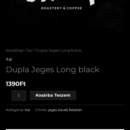
Kezdőlap
/
ital
/ Dupla Jeges Long black
ital
Dupla Jeges Long black
1390
Ft
Kosárba Teszem
Kategória:
ital
Címke:
jeges kávék feketén