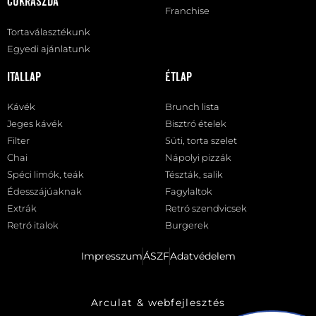
Cukrászda
Franchise
Tortaválasztékunk
Egyedi ajánlatunk
Itallap
Étlap
Kávék
Brunch lista
Jeges kávék
Bisztró ételek
Filter
Süti, torta szelet
Chai
Nápolyi pizzák
Spéci limók, teák
Tészták, salik
Édesszájúaknak
Fagylaltok
Extrák
Retró szendvicsek
Retró italok
Burgerek
Impresszum
ÁSZF
Adatvédelem
Arculat & webfejlesztés