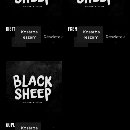
Ristretto
French Press
Kosárba
Kosárba
Részletek
Részletek
Teszem
Teszem
Dupla
Cappuccino
mennyiség
Dupla Cappuccino
Kosárba