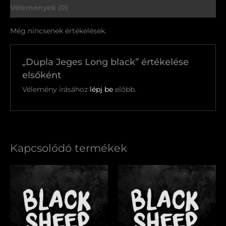
Vélemények (0)
Még nincsenek értékelések.
„Dupla Jeges Long black” értékelése
elsőként
Vélemény írásához
lépj be
előbb.
Kapcsolódó termékek
Ristretto
French
mennyiség
Press
mennyiség