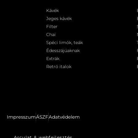
Kávék
Jeges kávék
Filter
Chai
Spéci limók, teák
Édesszájúaknak
Extrák
Retró italok
Impresszum
ÁSZF
Adatvédelem
Arculat & webfejlesztés