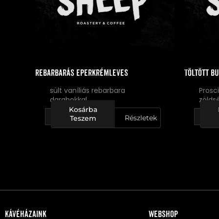
Rebarbarás eperkrémleves
Töltött b
sült vaníliás rebarbara
Prosc
darabokkal
zölds
Kosárba
Részletek
Teszem
Kávéházaink
Webshop