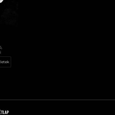
ó,
i
letek
Étlap