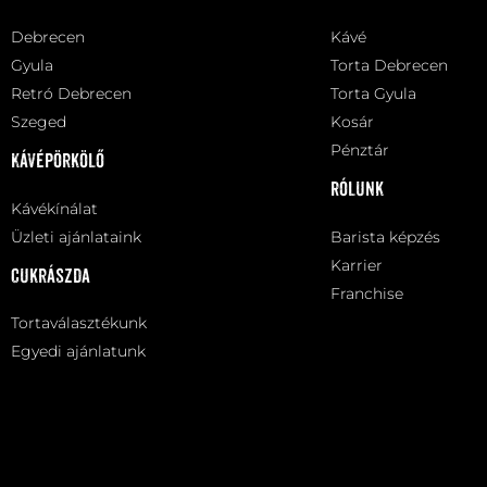
Debrecen
Kávé
Gyula
Torta Debrecen
Retró Debrecen
Torta Gyula
Szeged
Kosár
Pénztár
Kávépörkölő
Rólunk
Kávékínálat
Üzleti ajánlataink
Barista képzés
Karrier
Cukrászda
Franchise
Tortaválasztékunk
Egyedi ajánlatunk