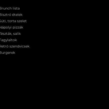
Brunch lista
Bisztró ételek
Süti, torta szelet
Nápolyi pizzák
Tészták, salik
Fagylaltok
Retró szendvicsek
Burgerek