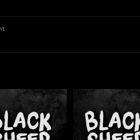
nt
Avokádó
s
Benedict
mennyiség
)
iség