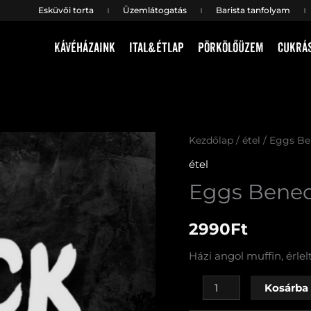
Esküvői torta
Üzemlátogatás
Barista tanfolyam
Kávéházaink
Ital&étlap
Pörkölőüzem
Cukrá
Eggs
Kezdőlap
/
étel
/ Eggs Be
Benedict
étel
mennyiség
Eggs Bened
2990
Ft
Házi angol muffin, érlel
Kosárba