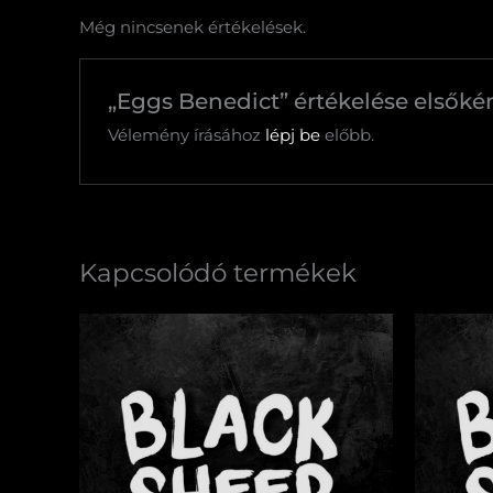
Még nincsenek értékelések.
„Eggs Benedict” értékelése elsőké
Vélemény írásához
lépj be
előbb.
Kapcsolódó termékek
Rebarbarás
Töltött
eperkrémleves
bundá
mennyiség
kenyér
(sertés
menny