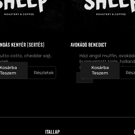
undás kenyér (sertés)
Avokádó Benedict
iutto cotto, cheddar sajt,
Házi angol muffin, avokád
égek
buggyantott tojás, holland
mártás, fűszeres olaj
Kosárba
Kosárba
Részletek
Rész
Teszem
Teszem
Itallap