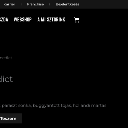
Karrier
Franchise
Bejelentkezés
Kosár
szda
Webshop
A mi sztorink
nedict
ict
t paraszt sonka, buggyantott tojás, hollandi mártás
 Teszem