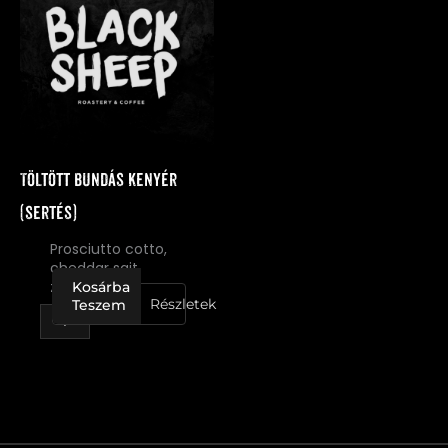
kenyér
(sertés)
mennyiség
Töltött bundás kenyér
(sertés)
Prosciutto cotto,
cheddar sajt,
zöldségek
Kosárba
Részletek
Teszem