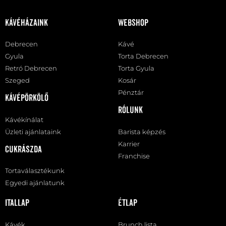
Kávéházaink
Webshop
Debrecen
Kávé
Gyula
Torta Debrecen
Retró Debrecen
Torta Gyula
Szeged
Kosár
Pénztár
Kávépörkölő
Rólunk
Kávékínálat
Üzleti ajánlataink
Barista képzés
Karrier
Cukrászda
Franchise
Tortaválasztékunk
Egyedi ajánlatunk
Itallap
Étlap
Kávék
Brunch lista