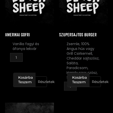
Amerikai gofri
Szupersajtos burger
Vanília fagyi és
Zsemle, 100%
áfonya lekvár
Angus hús vagy
Grill Csirkemell,
Cheddar sajtszósz,
Saláta,
Paradicsom,
Hamburger szósz,
Sült krumpli
Kosárba
Kosárba
Részletek
Részletek
Teszem
Teszem
Töltött
bundás