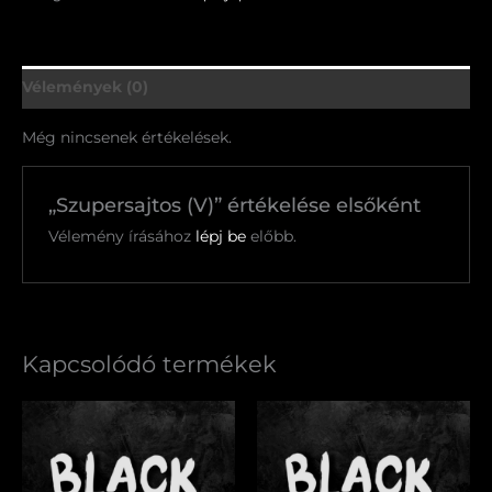
Vélemények (0)
Még nincsenek értékelések.
„Szupersajtos (V)” értékelése elsőként
Vélemény írásához
lépj be
előbb.
Kapcsolódó termékek
Amerikai
Szupersajtos
gofri
burger
mennyiség
mennyiség