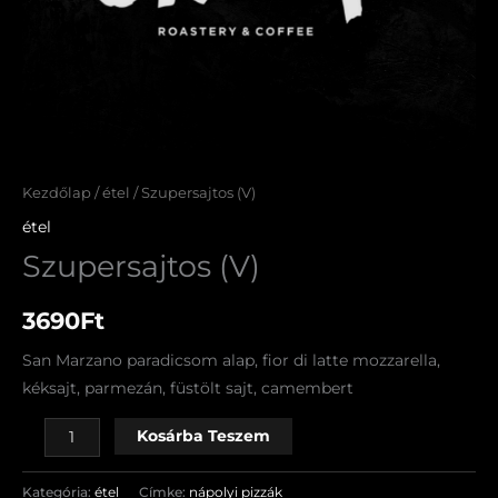
Kezdőlap
/
étel
/ Szupersajtos (V)
étel
Szupersajtos (V)
3690
Ft
San Marzano paradicsom alap, fior di latte mozzarella,
kéksajt, parmezán, füstölt sajt, camembert
Kosárba Teszem
Kategória:
étel
Címke:
nápolyi pizzák