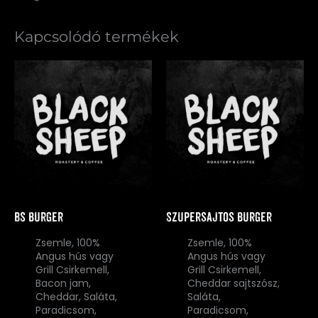
Kapcsolódó termékek
BS
Szupersajtos
burger
burger
mennyiség
mennyiség
BS burger
Szupersajtos burger
Zsemle, 100%
Zsemle, 100%
Angus hús vagy
Angus hús vagy
Grill Csirkemell,
Grill Csirkemell,
Bacon jam,
Cheddar sajtszósz,
Cheddar, Saláta,
Saláta,
Paradicsom,
Paradicsom,