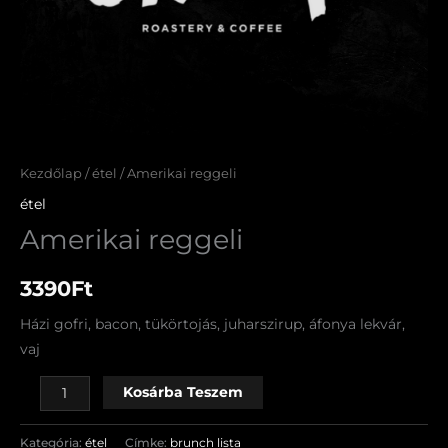
Kezdőlap
/
étel
/ Amerikai reggeli
étel
Amerikai reggeli
3390
Ft
Házi gofri, bacon, tükörtojás, juharszirup, áfonya lekvár,
vaj
Kosárba Teszem
Kategória:
étel
Címke:
brunch lista