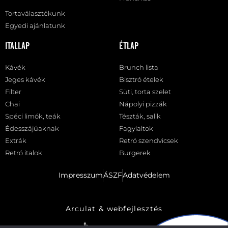
Tortaválasztékunk
Egyedi ajánlatunk
Itallap
Étlap
Kávék
Brunch lista
Jeges kávék
Bisztró ételek
Filter
Süti, torta szelet
Chai
Nápolyi pizzák
Spéci limók, teák
Tészták, salik
Édesszájúaknak
Fagylaltok
Extrák
Retró szendvicsek
Retró italok
Burgerek
Impresszum
ÁSZF
Adatvédelem
Arculat & webfejlesztés