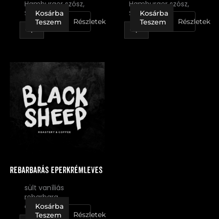
Hamburger szósz,
Hamburger szósz,
Sült krumpli
Sült krumpli
Kosárba
Kosárba
Részletek
Részletek
Teszem
Teszem
Rebarbarás
eperkrémleves
mennyiség
Rebarbarás eperkrémleves
sült vaníliás
rebarbara
darabokkal
Kosárba
Részletek
Teszem