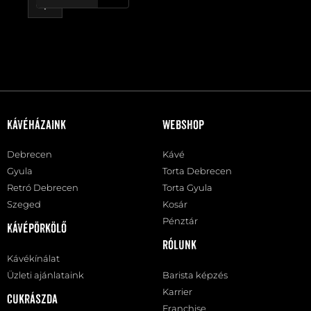
Kávéházaink
Webshop
Debrecen
Kávé
Gyula
Torta Debrecen
Retró Debrecen
Torta Gyula
Szeged
Kosár
Pénztár
Kávépörkölő
Rólunk
Kávékínálat
Üzleti ajánlataink
Barista képzés
Karrier
Cukrászda
Franchise