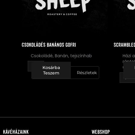
Csokoládés banános gofri
Scrambled
Csokoládé, Banán, tejszínhab
Házi 
ránto
újhag
Kosárba
Részletek
Teszem
Kávéházaink
Webshop