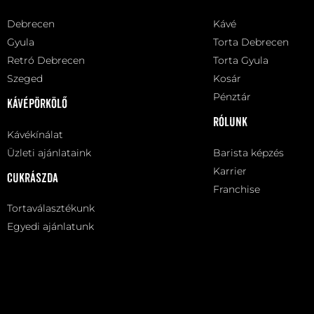
Debrecen
Kávé
Gyula
Torta Debrecen
Retró Debrecen
Torta Gyula
Szeged
Kosár
Pénztár
Kávépörkölő
Rólunk
Kávékínálat
Üzleti ajánlataink
Barista képzés
Karrier
Cukrászda
Franchise
Tortaválasztékunk
Egyedi ajánlatunk