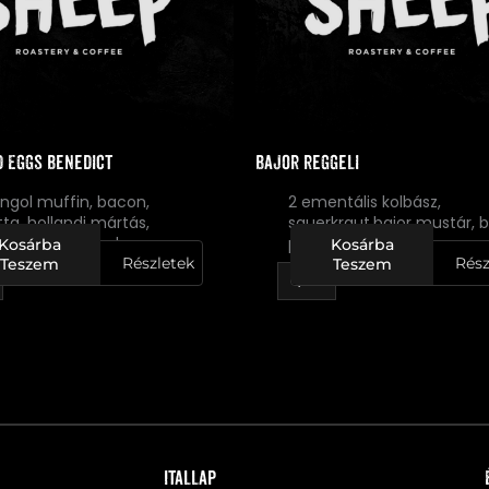
 Eggs Benedict
Bajor reggeli
angol muffin, bacon,
2 ementális kolbász,
tta, hollandi mártás,
sauerkraut,bajor mustár, b
yma, grana padano
perec
Kosárba
Kosárba
Részletek
Rész
Teszem
Teszem
Itallap