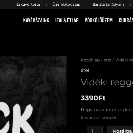
Esküvői torta
Üzemlátogatás
Barista tanfolyam
Kávéházaink
Ital&étlap
Pörkölőüzem
Cukrá
Vidéki
Kezdőlap
/
étel
/ Vidéki r
reggeli
étel
(LM,
Vidéki regge
sertés)
mennyiség
3390
Ft
Hagymás rántotta, debre
kovászos kenyér
Kosárba