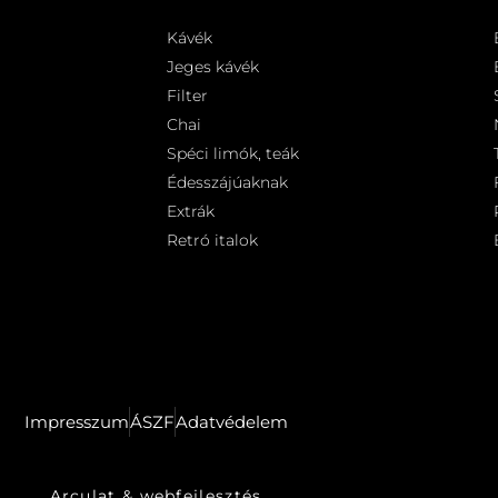
Kávék
Jeges kávék
Filter
Chai
Spéci limók, teák
Édesszájúaknak
Extrák
Retró italok
Impresszum
ÁSZF
Adatvédelem
Arculat & webfejlesztés