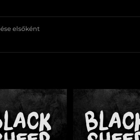
elése elsőként
bled
Bajor
reggeli
ct
mennyiség
iség