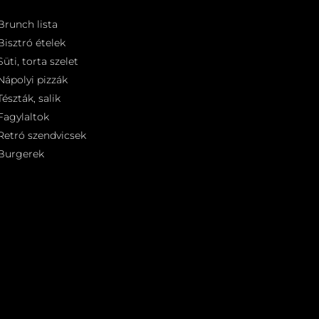
Brunch lista
Bisztró ételek
Süti, torta szelet
Nápolyi pizzák
Tészták, salik
Fagylaltok
Retró szendvicsek
Burgerek