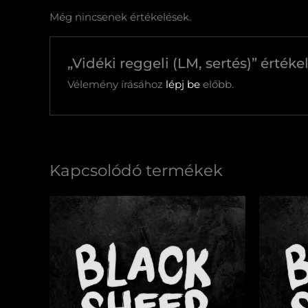
Még nincsenek értékelések.
„Vidéki reggeli (LM, sertés)” érték
Vélemény írásához
lépj be
előbb.
Kapcsolódó termékek
Csokoládés
Scram
banános
Eggs
gofri
Benedi
mennyiség
menny