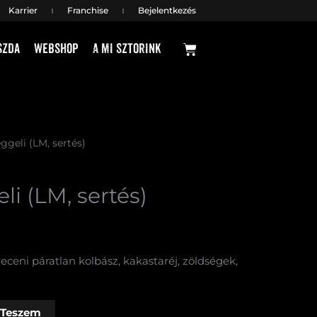
Karrier
Franchise
Bejelentkezés
Kosár
szda
Webshop
A mi sztorink
eggeli (LM, sertés)
li (LM, sertés)
ceni páratlan kolbász, kakastaréj, zöldségek,
 Teszem