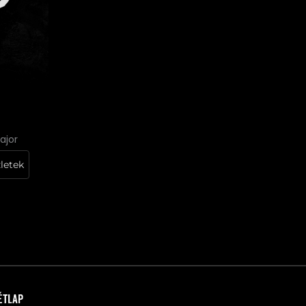
ajor
letek
Étlap