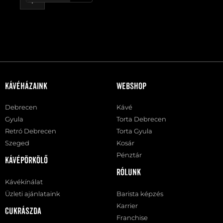
Kávéházaink
Webshop
Debrecen
Kávé
Gyula
Torta Debrecen
Retró Debrecen
Torta Gyula
Szeged
Kosár
Pénztár
Kávépörkölő
Rólunk
Kávékínálat
Üzleti ajánlataink
Barista képzés
Karrier
Cukrászda
Franchise