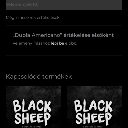
Vélemények (0)
Még nincsenek értékelések.
„Dupla Americano” értékelése elsőként
Vélemény írásához
lépj be
előbb.
Kapcsolódó termékek
V60
Dupla
mennyiség
Espresso
mennyiség