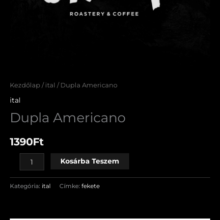
Kezdőlap
/
ital
/ Dupla Americano
ital
Dupla Americano
1390
Ft
Kosárba Teszem
Kategória:
ital
Címke:
fekete