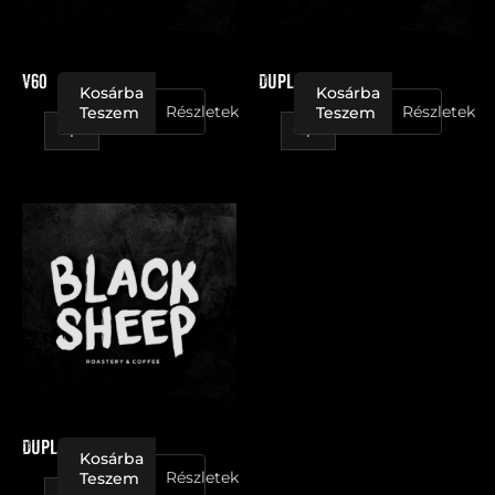
V60
Dupla Espresso
Kosárba
Kosárba
Részletek
Részletek
Teszem
Teszem
Dupla
Cafe
Latte
mennyiség
Dupla Cafe Latte
Kosárba
Részletek
Teszem