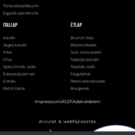
Tortaválasztékunk
Egyedi ajánlatunk
Itallap
Étlap
Kávék
Brunch lista
Jeges kávék
Bisztró ételek
Filter
Süti, torta szelet
Chai
Nápolyi pizzák
Spéci limók, teák
Tészták, salik
Édesszájúaknak
Fagylaltok
Extrák
Retró szendvicsek
Retró italok
Burgerek
Impresszum
ÁSZF
Adatvédelem
Arculat & webfejlesztés