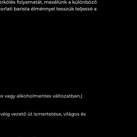
örkölés folyamatát, mesélünk a különböző
rlati barista élménnyel tesszük teljessé a
os vagy alkoholmentes változatban.)
éig vezető út ismertetése, világos és