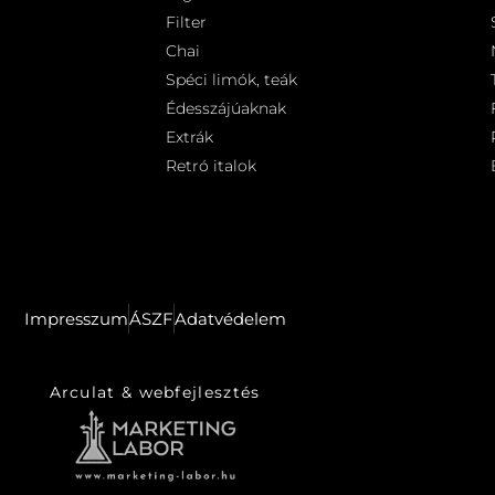
Filter
Chai
Spéci limók, teák
Édesszájúaknak
Extrák
Retró italok
Impresszum
ÁSZF
Adatvédelem
Arculat & webfejlesztés