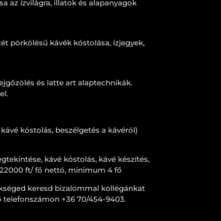
a az ízvilágra, illatok és alapanyagok
ét pörkölésű kávék kóstolása, ízjegyek,
tejgőzölés és latte art alaptechnikák.
el.
kávé kóstolás, beszélgetés a kávéról)
tekintése, kávé kóstolás, kávé készítés,
 22000 ft/ fő nettó, minimum 4 fő
ükséged keresd bizalommal kollégánkat
ő telefonszámon +36 70/454-9403.