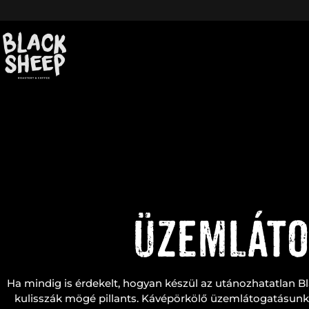
Skip
to
content
Üzemláto
Ha mindig is érdekelt, hogyan készül az utánozhatatlan Bl
kulisszák mögé pillants. Kávépörkölő üzemlátogatásunk 