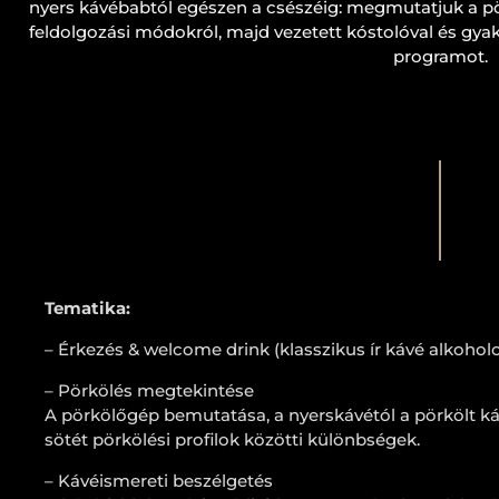
nyers kávébabtól egészen a csészéig: megmutatjuk a p
feldolgozási módokról, majd vezetett kóstolóval és gyako
programot.
Tematika:
– Érkezés & welcome drink (klasszikus ír kávé alkohol
– Pörkölés megtekintése
A pörkölőgép bemutatása, a nyerskávétól a pörkölt káv
sötét pörkölési profilok közötti különbségek.
– Kávéismereti beszélgetés