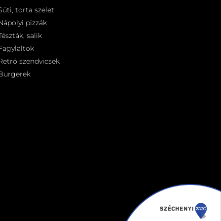
Süti, torta szelet
Nápolyi pizzák
Tészták, salik
Fagylaltok
Retró szendvicsek
Burgerek