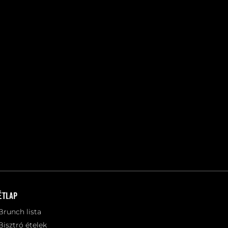
Étlap
Brunch lista
Bisztró ételek