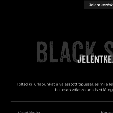
Jelentkezés
BLACK 
jelentke
Töltsd ki űrlapunkat a választott típussal, és mi a l
biztosan válaszolunk is rá láto
Vezetéknév
Keres