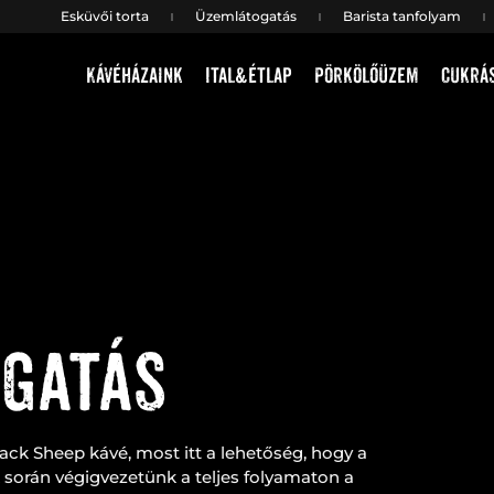
Esküvői torta
Üzemlátogatás
Barista tanfolyam
Kávéházaink
Ital&étlap
Pörkölőüzem
Cukrá
gatás
ack Sheep kávé, most itt a lehetőség, hogy a
során végigvezetünk a teljes folyamaton a