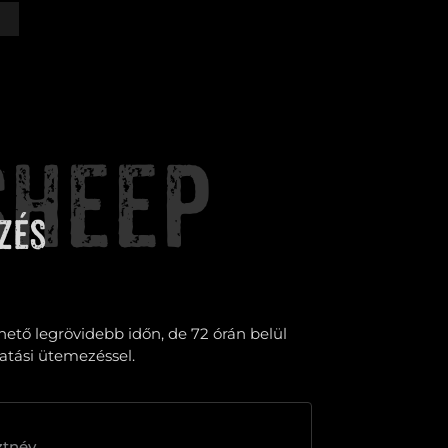
SHEEP
zés
ehető legrövidebb időn, de 72 órán belül
gatási ütemezéssel.
ztnév