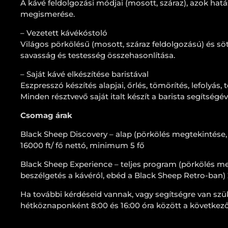
A kávé feldolgozási módjai (mosott, száraz), azok hatás
megismerése.
– Vezetett kávékóstoló
Világos pörkölésű (mosott, száraz feldolgozású) és söt
savasság és testesség összehasonlítása.
– Saját kávé elkészítése baristával
Eszpresszó készítés alapjai, őrlés, tömörítés, lefolyás, 
Minden résztvevő saját italt készít a barista segítségév
Csomag árak
Black Sheep Discovery – alap (pörkölés megtekintése, 
16000 ft/ fő nettó, minimum 5 fő
Black Sheep Experience – teljes program (pörkölés meg
beszélgetés a kávéról, ebéd a Black Sheep Retro-ban)
Ha további kérdéseid vannak, vagy segítségre van sz
hétköznaponként 8:00 és 16:00 óra között a következ