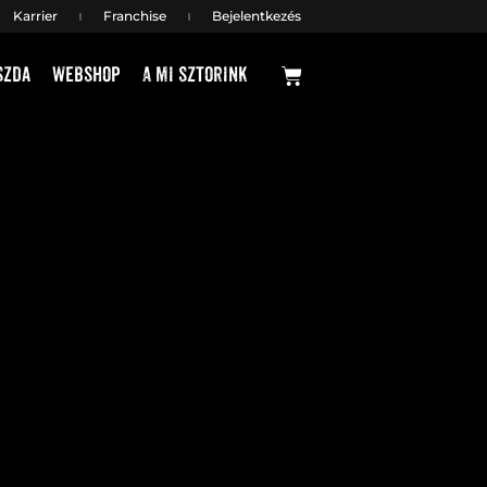
Karrier
Franchise
Bejelentkezés
Kosár
szda
Webshop
A mi sztorink