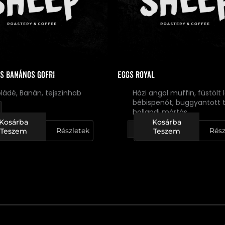
s banános gofri
Eggs Royal
ládé, Banán, tejszínhab
Házi angol muffin, füstölt 
bébispenót, buggyantott t
hollandi mártás
Kosárba
Kosárba
Részletek
Rész
Teszem
Teszem