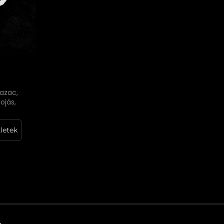
lazac,
ojás,
letek