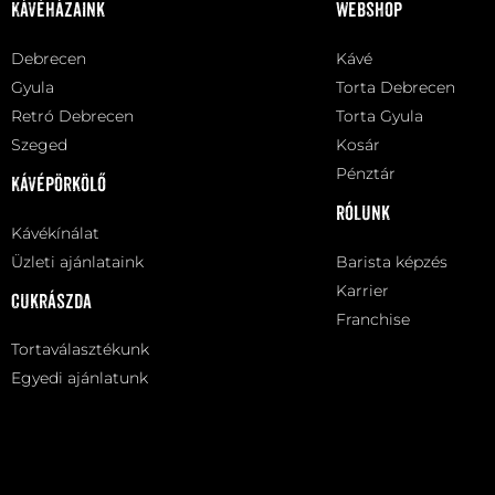
Kávéházaink
Webshop
Debrecen
Kávé
Gyula
Torta Debrecen
Retró Debrecen
Torta Gyula
Szeged
Kosár
Pénztár
Kávépörkölő
Rólunk
Kávékínálat
Üzleti ajánlataink
Barista képzés
Karrier
Cukrászda
Franchise
Tortaválasztékunk
Egyedi ajánlatunk