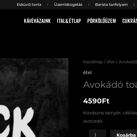
Esküvői torta
Üzemlátogatás
Barista tanfolyam
Kávéházaink
Ital&étlap
Pörkölőüzem
Cukrá
Avokádó
Kezdőlap
/
étel
/ Avokádó 
toast
étel
(V)
Avokádó toa
mennyiség
4590
Ft
Kovászos kenyér, céklás
avocado
Kosárba