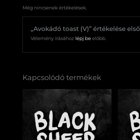
Még nincsenek értékelések.
„Avokádó toast (V)” értékelése els
Vélemény írásához
lépj be
előbb.
Kapcsolódó termékek
Szupersajtos
Csokol
burger
banán
mennyiség
gofri
menny