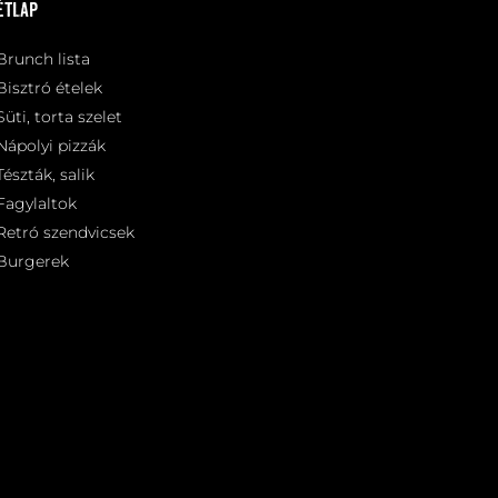
Étlap
Brunch lista
Bisztró ételek
Süti, torta szelet
Nápolyi pizzák
Tészták, salik
Fagylaltok
Retró szendvicsek
Burgerek