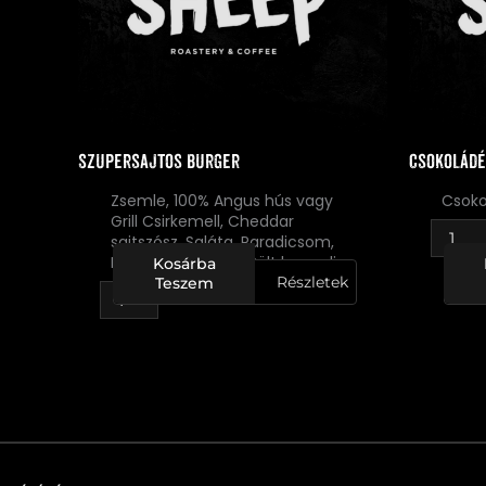
Szupersajtos burger
Csokoládé
Zsemle, 100% Angus hús vagy
Csoko
Grill Csirkemell, Cheddar
sajtszósz, Saláta, Paradicsom,
Hamburger szósz, Sült krumpli
Kosárba
Részletek
Teszem