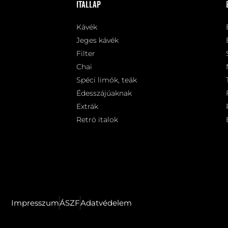
Itallap
Kávék
Jeges kávék
Filter
Chai
Spéci limók, teák
Édesszájúaknak
Extrák
Retró italok
Impresszum
ÁSZF
Adatvédelem