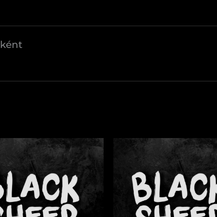
őként
ádés
Eggs
os
Royal
mennyiség
iség