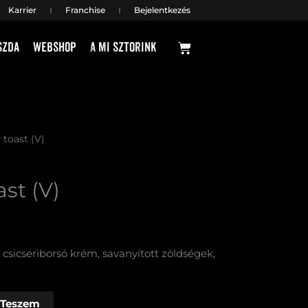
Karrier
Franchise
Bejelentkezés
Kosár
szda
Webshop
A mi sztorink
toast (V)
st (V)
 csicseriborsó krém, savanyított zöldségek,
 Teszem