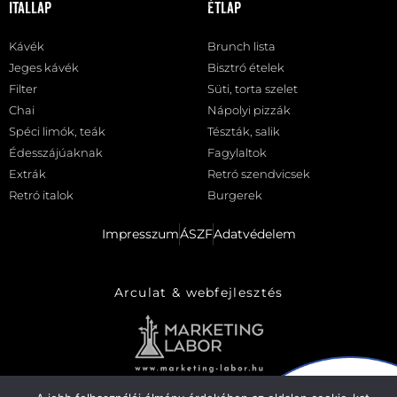
Itallap
Étlap
Kávék
Brunch lista
Jeges kávék
Bisztró ételek
Filter
Süti, torta szelet
Chai
Nápolyi pizzák
Spéci limók, teák
Tészták, salik
Édesszájúaknak
Fagylaltok
Extrák
Retró szendvicsek
Retró italok
Burgerek
Impresszum
ÁSZF
Adatvédelem
Arculat & webfejlesztés