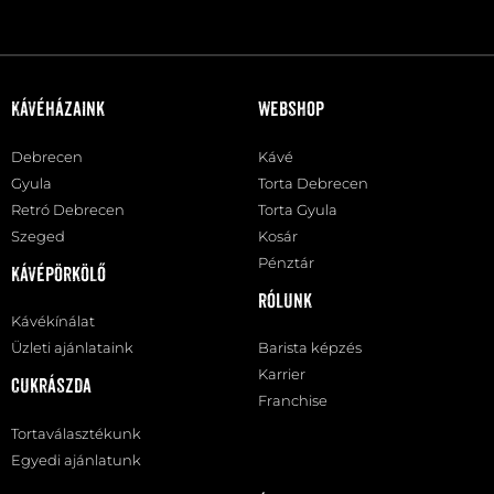
Kávéházaink
Webshop
Debrecen
Kávé
Gyula
Torta Debrecen
Retró Debrecen
Torta Gyula
Szeged
Kosár
Pénztár
Kávépörkölő
Rólunk
Kávékínálat
Üzleti ajánlataink
Barista képzés
Karrier
Cukrászda
Franchise
Tortaválasztékunk
Egyedi ajánlatunk