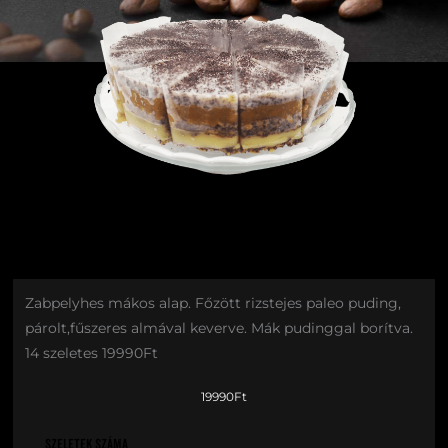
Zabpelyhes mákos alap. Főzött rizstejes paleo puding,
párolt,fűszeres almával keverve. Mák pudinggal borítva.
14 szeletes 19990Ft
19990
Ft
Paleo
Szeletek száma