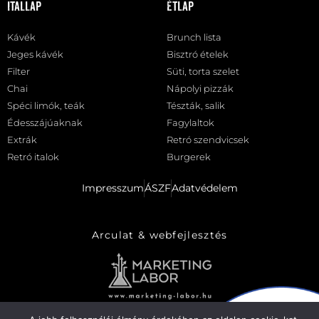
Itallap
Étlap
Kávék
Brunch lista
Jeges kávék
Bisztró ételek
Filter
Süti, torta szelet
Chai
Nápolyi pizzák
Spéci limók, teák
Tészták, salik
Édesszájúaknak
Fagylaltok
Extrák
Retró szendvicsek
Retró italok
Burgerek
Impresszum
ÁSZF
Adatvédelem
Arculat & webfejlesztés