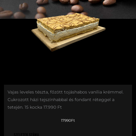
Vajas leveles tészta, főzött tojáshabos vanília krémmel.
Cukrozott házi tejszínhabbal és fondant réteggel a
tetején. 15 kocka 17.990 Ft
17990
Ft
Francia
Szeletek száma