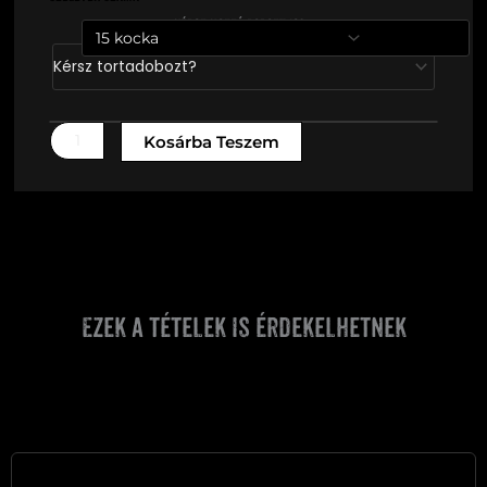
krémes
Kérsz hozzá dobozt is?
*
mennyiség
Kosárba Teszem
KÁVÉ WEBSHOP
Ezek a tételek is érdekelhetnek