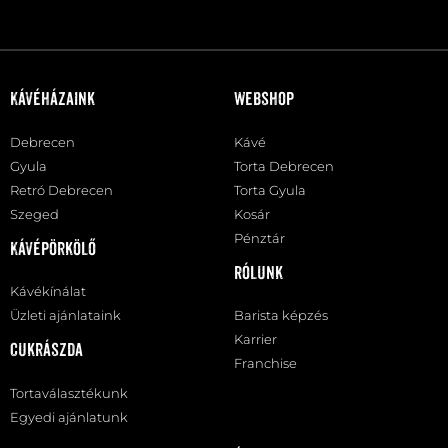
Kávéházaink
Webshop
Debrecen
Kávé
Gyula
Torta Debrecen
Retró Debrecen
Torta Gyula
Szeged
Kosár
Pénztár
Kávépörkölő
Rólunk
Kávékínálat
Üzleti ajánlataink
Barista képzés
Karrier
Cukrászda
Franchise
Tortaválasztékunk
Egyedi ajánlatunk